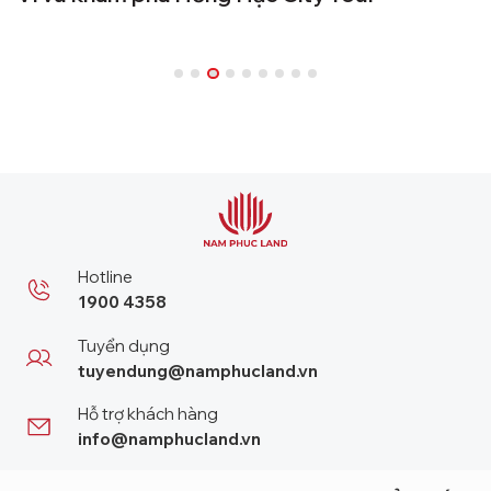
ạc
p
Hotline
1900 4358
Tuyển dụng
tuyendung@namphucland.vn
Hỗ trợ khách hàng
info@namphucland.vn