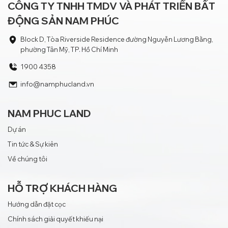
CÔNG TY TNHH TMDV VÀ PHÁT TRIỂN BẤT
ĐỘNG SẢN NAM PHÚC
Block D, Tòa Riverside Residence đường Nguyễn Lương Bằng,
phường Tân Mỹ, TP. Hồ Chí Minh
1900 4358
info@namphucland.vn
NAM PHUC LAND
Dự án
Tin tức & Sự kiên
Về chúng tôi
HỖ TRỢ KHÁCH HÀNG
Hướng dẫn đặt cọc
Chính sách giải quyết khiếu nại