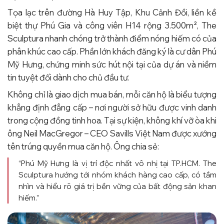
Tọa lạc trên đường Hà Huy Tập, Khu Cảnh Đồi, liền kề
biệt thự Phú Gia và công viên H14 rộng 3.500m², The
Sculptura nhanh chóng trở thành điểm nóng hiếm có của
phân khúc cao cấp. Phần lớn khách đăng ký là cư dân Phú
Mỹ Hưng, chứng minh sức hút nội tại của dự án và niềm
tin tuyệt đối dành cho chủ đầu tư.
Không chỉ là giao dịch mua bán, mỗi căn hộ là biểu tượng
khẳng định đẳng cấp – nơi người sở hữu được vinh danh
trong cộng đồng tinh hoa. Tại sự kiện, không khí vỡ òa khi
ông Neil MacGregor – CEO Savills Việt Nam được xướng
tên trúng quyền mua căn hộ. Ông chia sẻ:
“Phú Mỹ Hưng là vị trí độc nhất vô nhị tại TP.HCM. The
Sculptura hướng tới nhóm khách hàng cao cấp, có tầm
nhìn và hiểu rõ giá trị bền vững của bất động sản khan
hiếm.”