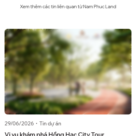
Xem thêm các tin liên quan từ Nam Phuc Land
29/06/2026
Tin dự án
2
áp
Vi vu khám phá Hồng Hạc City Tour
H