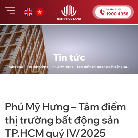
Chuyển
đến
Hotline tư vấn
1900 4358
nội
dung
Tin tức
Trang chủ
Tin thị trường
Phú Mỹ Hưng – Tâm điểm thị trường bất động sản
TP.HCM quý IV/2025
Phú Mỹ Hưng – Tâm điểm
thị trường bất động sản
TP.HCM quý IV/2025