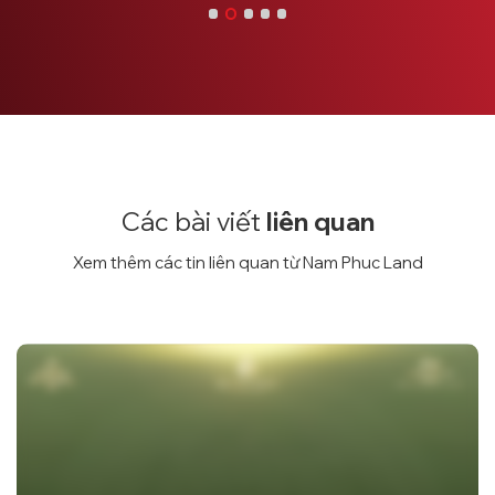
Các bài viết
liên quan
Xem thêm các tin liên quan từ Nam Phuc Land