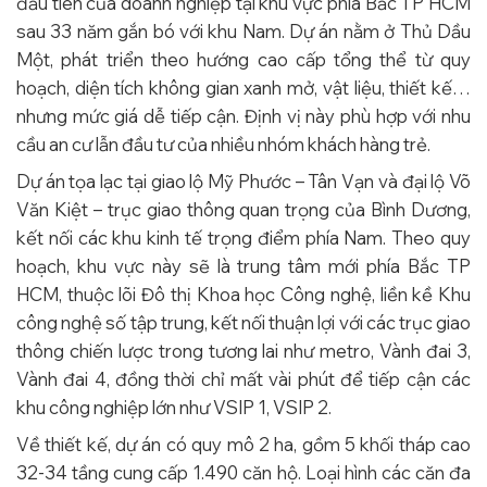
đầu tiên của doanh nghiệp tại khu vực phía Bắc TP HCM
sau 33 năm gắn bó với khu Nam. Dự án nằm ở Thủ Dầu
Một, phát triển theo hướng cao cấp tổng thể từ quy
hoạch, diện tích không gian xanh mở, vật liệu, thiết kế…
nhưng mức giá dễ tiếp cận. Định vị này phù hợp với nhu
cầu an cư lẫn đầu tư của nhiều nhóm khách hàng trẻ.
Dự án tọa lạc tại giao lộ Mỹ Phước – Tân Vạn và đại lộ Võ
Văn Kiệt – trục giao thông quan trọng của Bình Dương,
kết nối các khu kinh tế trọng điểm phía Nam. Theo quy
hoạch, khu vực này sẽ là trung tâm mới phía Bắc TP
HCM, thuộc lõi Đô thị Khoa học Công nghệ, liền kề Khu
công nghệ số tập trung, kết nối thuận lợi với các trục giao
thông chiến lược trong tương lai như metro, Vành đai 3,
Vành đai 4, đồng thời chỉ mất vài phút để tiếp cận các
khu công nghiệp lớn như VSIP 1, VSIP 2.
Về thiết kế, dự án có quy mô 2 ha, gồm 5 khối tháp cao
32-34 tầng cung cấp 1.490 căn hộ. Loại hình các căn đa