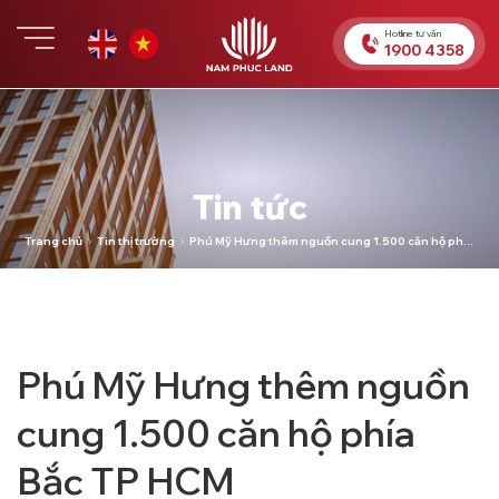
Chuyển
đến
Hotline tư vấn
1900 4358
nội
dung
Tin tức
Trang chủ
Tin thị trường
Phú Mỹ Hưng thêm nguồn cung 1.500 căn hộ phía
Bắc TP HCM
Phú Mỹ Hưng thêm nguồn
cung 1.500 căn hộ phía
Bắc TP HCM