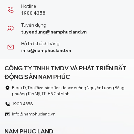
Hotline
1900 4358
Tuyển dụng
tuyendung@namphucland.vn
Hỗ trợ khách hàng
info@namphucland.vn
CÔNG TY TNHH TMDV VÀ PHÁT TRIỂN BẤT
ĐỘNG SẢN NAM PHÚC
Block D, Tòa Riverside Residence đường Nguyễn Lương Bằng,
phường Tân Mỹ, TP. Hồ Chí Minh
1900 4358
info@namphucland.vn
NAM PHUC LAND