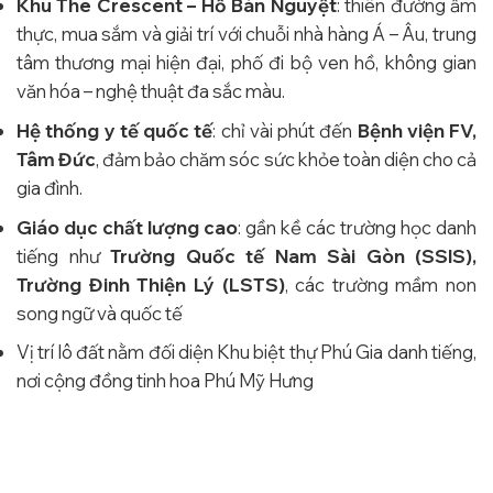
Khu The Crescent – Hồ Bán Nguyệt
: thiên đường ẩm
thực, mua sắm và giải trí với chuỗi nhà hàng Á – Âu, trung
tâm thương mại hiện đại, phố đi bộ ven hồ, không gian
văn hóa – nghệ thuật đa sắc màu.
Hệ thống y tế quốc tế
: chỉ vài phút đến
Bệnh viện FV,
Tâm Đức
, đảm bảo chăm sóc sức khỏe toàn diện cho cả
gia đình.
Giáo dục chất lượng cao
: gần kề các trường học danh
tiếng như
Trường Quốc tế Nam Sài Gòn (SSIS),
Trường Đinh Thiện Lý (LSTS)
, các trường mầm non
song ngữ và quốc tế
Vị trí lô đất nằm đối diện Khu biệt thự Phú Gia danh tiếng,
nơi cộng đồng tinh hoa Phú Mỹ Hưng