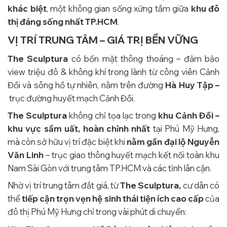
khác biệt
, một không gian sống xứng tầm giữa
khu đô
thị đáng sống nhất TP.HCM
.
VỊ TRÍ TRUNG TÂM – GIÁ TRỊ BỀN VỮNG
The Sculptura
có bốn mặt thông thoáng – đảm bảo
view triệu đô & không khí trong lành từ công viên Cảnh
Đồi và sông hồ tự nhiên, nằm trên đường
Hà Huy Tập –
trục đường huyết mạch Cảnh Đồi.
The Sculptura
không chỉ tọa lạc trong
khu Cảnh Đồi –
khu vực sầm uất, hoàn chỉnh nhất
tại Phú Mỹ Hưng,
mà còn sở hữu vị trí đặc biệt khi
nằm gần đại lộ Nguyễn
Văn Linh
– trục giao thông huyết mạch kết nối toàn khu
Nam Sài Gòn với trung tâm TP.HCM và các tỉnh lân cận.
Nhờ vị trí trung tâm đắt giá, từ
The Sculptura,
cư dân có
thể
tiếp cận trọn vẹn hệ sinh thái tiện ích cao cấp
của
đô thị Phú Mỹ Hưng chỉ trong vài phút di chuyển: