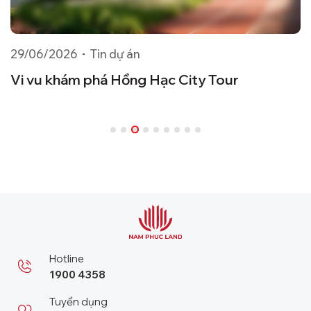
29/06/2026
Tin dự án
2
áp
Vi vu khám phá Hồng Hạc City Tour
H
ạc
p
Hotline
1900 4358
Tuyển dụng