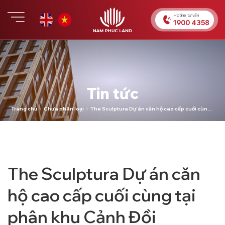
Chuyển
đến
Hotline tư vấn
1900 4358
nội
dung
Tin tức
Trang chủ
Chưa phân loại
The Sculptura Dự án căn hộ cao cấp cuối cùng
tại phân khu Cảnh Đồi
The Sculptura Dự án căn
hộ cao cấp cuối cùng tại
phân khu Cảnh Đồi