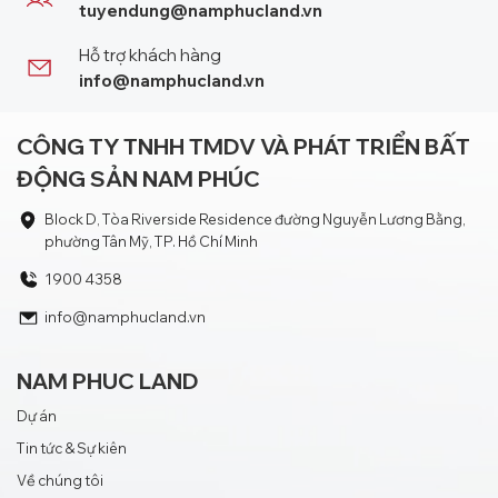
tuyendung@namphucland.vn
Hỗ trợ khách hàng
info@namphucland.vn
CÔNG TY TNHH TMDV VÀ PHÁT TRIỂN BẤT
ĐỘNG SẢN NAM PHÚC
Block D, Tòa Riverside Residence đường Nguyễn Lương Bằng,
phường Tân Mỹ, TP. Hồ Chí Minh
1900 4358
info@namphucland.vn
NAM PHUC LAND
Dự án
Tin tức & Sự kiên
Về chúng tôi