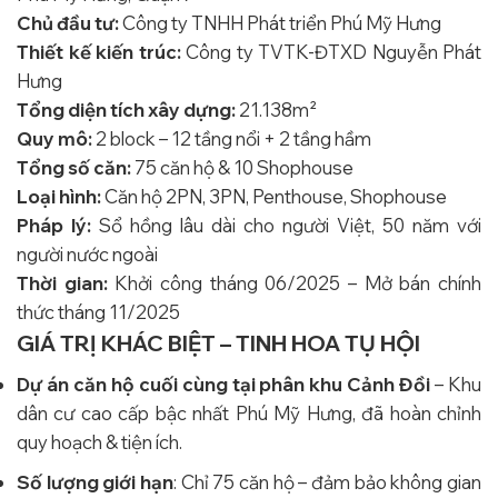
Chủ đầu tư:
Công ty TNHH Phát triển Phú Mỹ Hưng
Thiết kế kiến trúc:
Công ty TVTK-ĐTXD Nguyễn Phát
Hưng
Tổng diện tích xây dựng:
21.138m²
Quy mô:
2 block – 12 tầng nổi + 2 tầng hầm
Tổng số căn:
75 căn hộ & 10 Shophouse
Loại hình:
Căn hộ 2PN, 3PN, Penthouse, Shophouse
Pháp lý:
Sổ hồng lâu dài cho người Việt, 50 năm với
người nước ngoài
Thời gian:
Khởi công tháng 06/2025 – Mở bán chính
thức tháng 11/2025
GIÁ TRỊ KHÁC BIỆT – TINH HOA TỤ HỘI
Dự án căn hộ cuối cùng tại phân khu Cảnh Đồi
– Khu
dân cư cao cấp bậc nhất Phú Mỹ Hưng, đã hoàn chỉnh
quy hoạch & tiện ích.
Số lượng giới hạn
: Chỉ 75 căn hộ – đảm bảo không gian