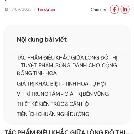
17/09/2025
Tin dự án
Chia sẻ:
Nội dung bài viết
TÁC PHẨM ĐIÊU KHẮC GIỮA LÒNG ĐÔ THỊ
– TUYỆT PHẨM SỐNG DÀNH CHO CỘNG
ĐỒNG TINH HOA
GIÁ TRỊ KHÁC BIỆT – TINH HOA TỤ HỘI
VỊ TRÍ TRUNG TÂM – GIÁ TRỊ BỀN VỮNG
THIẾT KẾ KIẾN TRÚC & CĂN HỘ
TIỆN ÍCH CHUẨN NGHỈ DƯỠNG
TÁC PHẨM ĐIÊU KHẮC GIỮA LÒNG ĐÔ THỊ –