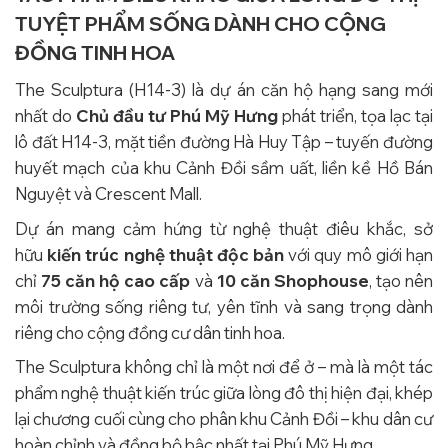
TUYỆT PHẨM SỐNG DÀNH CHO CỘNG
ĐỒNG TINH HOA
The Sculptura (H14-3) là dự án căn hộ hạng sang mới
nhất do
Chủ đầu tư Phú Mỹ Hưng
phát triển, tọa lạc tại
lô đất H14-3, mặt tiền đường Hà Huy Tập – tuyến đường
huyết mạch của khu Cảnh Đồi sầm uất, liền kề Hồ Bán
Nguyệt và Crescent Mall.
Dự án mang cảm hứng từ nghệ thuật điêu khắc, sở
hữu
kiến trúc nghệ thuật độc bản
với quy mô giới hạn
chỉ
75 căn hộ cao cấp
và
10 căn Shophouse
, tạo nên
môi trường sống riêng tư, yên tĩnh và sang trọng dành
riêng cho cộng đồng cư dân tinh hoa.
The Sculptura không chỉ là một nơi để ở – mà là một tác
phẩm nghệ thuật kiến trúc giữa lòng đô thị hiện đại, khép
lại chương cuối cùng cho phân khu Cảnh Đồi – khu dân cư
hoàn chỉnh và đồng bộ bậc nhất tại Phú Mỹ Hưng.