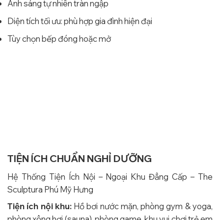
Ánh sáng tự nhiên tràn ngập
Diện tích tối ưu: phù hợp gia đình hiện đại
Tùy chọn bếp đóng hoặc mở
TIỆN ÍCH CHUẨN NGHỈ DƯỠNG
Hệ Thống Tiện Ích Nội – Ngoại Khu Đẳng Cấp – The
Sculptura Phú Mỹ Hưng
Tiện ích nội khu:
Hồ bơi nước mặn, phòng gym & yoga,
phòng xông hơi (sauna), phòng game, khu vui chơi trẻ em