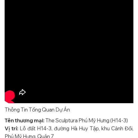
Thông Tin Tổng Quan Dự Án
Tên thương mại:
The Sculptura Phú Mỹ Hưng (H14-3)
Vị trí:
Lô đất H14-3, đường Hà Huy Tập, khu Cảnh Đồi,
Phú Mỹ Hưng, Quận 7