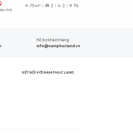
ỷ
10.4
tỷ
75 m²
2
2
TN
riệu
/m2
91
triệu
/m2
Hỗ trợ khách hàng
n
info@namphucland.vn
KẾT NỐI VỚI NAM PHUC LAND