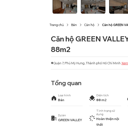
Trang chủ
Bán
Căn hộ
Căn hộ GREEN V
Căn hộ GREEN VALLEY
88m2
Quận 7, Phú Mỹ Hưng, Thành phố Hồ Chí Minh
Xem
Tổng quan
Loại hình
Diện tích
Bán
88 m2
Tình trạng sử
dụng
Dự án
Hoàn thiện nội
GREEN VALLEY
thất