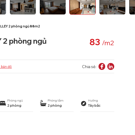
ALLEY 2 phòng ngủ 88m2
 2 phòng ngủ
83
/m2
Chia sẻ:
 bản đồ
Phòng ngủ
Phòng tắm
Hướng
2 phòng
2 phòng
Tây bắc