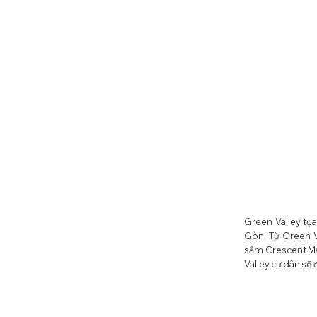
Green Valley tọ
Gòn. Từ Green V
sắm Crescent Mal
Valley cư dân sẽ đ