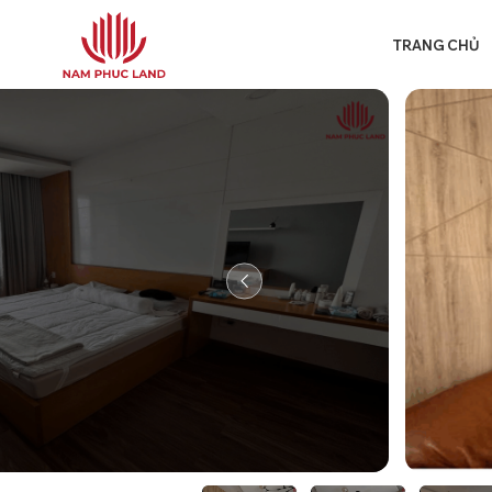
Chuyển
đến
TRANG CHỦ
nội
dung