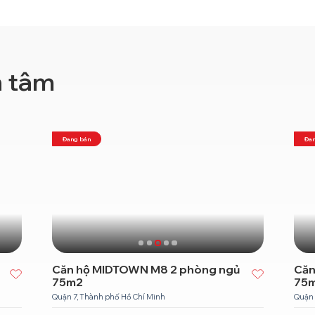
n tâm
Đang bán
Đan
Căn hộ MIDTOWN M8 2 phòng ngủ
Căn
75m2
75
Quận 7, Thành phố Hồ Chí Minh
Quận 