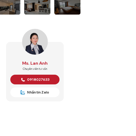
Ms. Lan Anh
Chuyên viên tư vấn
0918027633
Nhắn tin Zalo