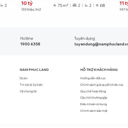
10
tỷ
11
t
2
75 m²
2
2
ĐB
133
triệu
/m2
147
t
Hotline
Tuyển dụng
1900 4358
tuyendung@namphucland.v
NAM PHUC LAND
HỖ TRỢ KHÁCH HÀNG
Dự án
Hướng dẫn đặt cọc
Tin tức & Sự kiên
Chính sách giải quyết khiếu nại
Về chúng tôi
Quy chế hoạt động
Câu hỏi thường gặp
Điều khoản sử dụng
Chính sách bảo mật