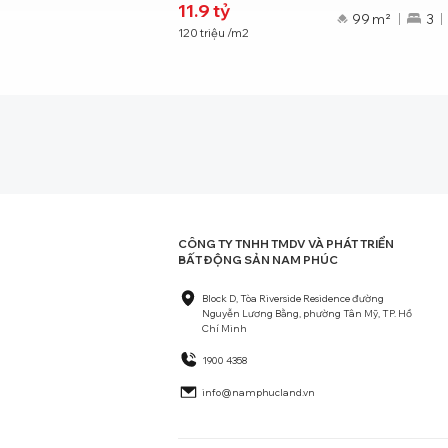
11.9
tỷ
²
2
2
TB
99 m²
3
120
triệu
/m2
CÔNG TY TNHH TMDV VÀ PHÁT TRIỂN
BẤT ĐỘNG SẢN NAM PHÚC
Block D, Tòa Riverside Residence đường
Nguyễn Lương Bằng, phường Tân Mỹ, TP. Hồ
Chí Minh
1900 4358
info@namphucland.vn