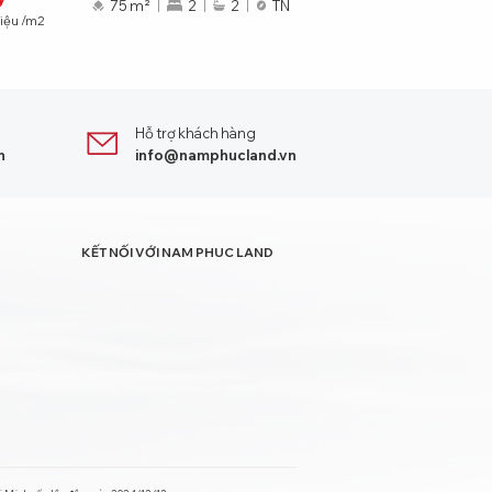
75 m²
2
2
TN
riệu
/m2
91
triệu
/m2
Hỗ trợ khách hàng
n
info@namphucland.vn
KẾT NỐI VỚI NAM PHUC LAND