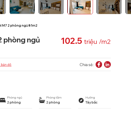
 M7 2 phòng ngủ 81m2
 phòng ngủ
102.5
triệu
/m2
Chia sẻ:
 bản đồ
Phòng ngủ
Phòng tắm
Hướng
2 phòng
2 phòng
Tây bắc