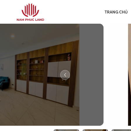
Chuyển
đến
TRANG CHỦ
nội
dung