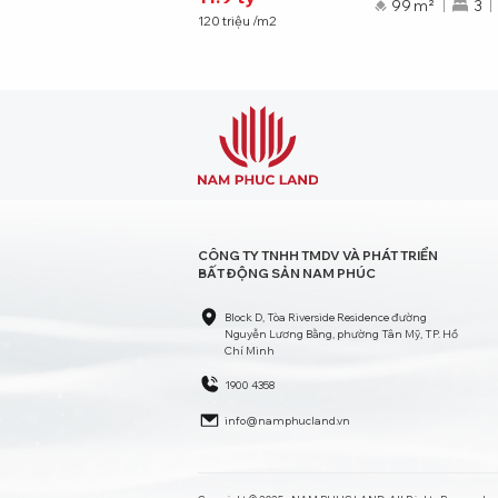
²
2
2
TB
99 m²
3
120
triệu
/m2
CÔNG TY TNHH TMDV VÀ PHÁT TRIỂN
BẤT ĐỘNG SẢN NAM PHÚC
Block D, Tòa Riverside Residence đường
Nguyễn Lương Bằng, phường Tân Mỹ, TP. Hồ
Chí Minh
1900 4358
info@namphucland.vn