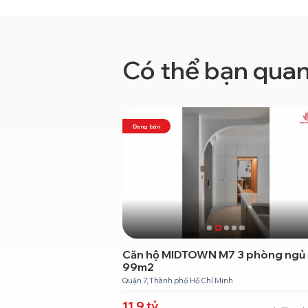
Có thể bạn qua
Đang bán
2 phòng ngủ
Căn hộ MIDTOWN M7 3 phòng ngủ
99m2
ố Hồ Chí Minh
Quận 7, Thành phố Hồ Chí Minh
11.9
tỷ