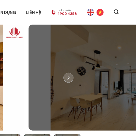
Hotline tư vấn
ỂN DỤNG
LIÊN HỆ
1900 4358