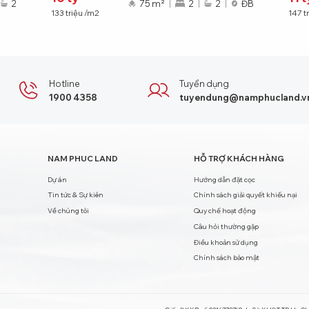
2
75 m²
2
2
ĐB
133
triệu
/m2
147
t
Hotline
Tuyển dụng
1900 4358
tuyendung@namphucland.v
NAM PHUC LAND
HỖ TRỢ KHÁCH HÀNG
Dự án
Hướng dẫn đặt cọc
Tin tức & Sự kiên
Chính sách giải quyết khiếu nại
Về chúng tôi
Quy chế hoạt động
Câu hỏi thường gặp
Điều khoản sử dụng
Chính sách bảo mật