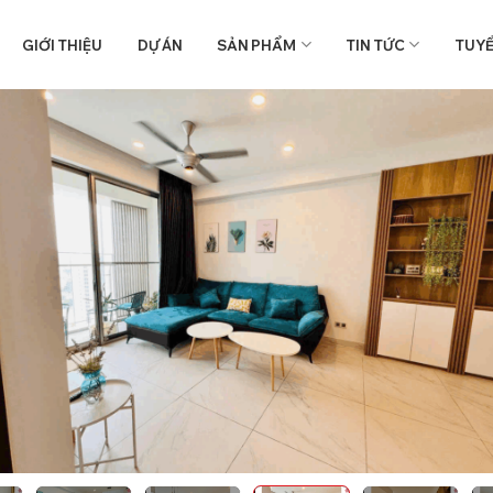
GIỚI THIỆU
DỰ ÁN
SẢN PHẨM
TIN TỨC
TUY