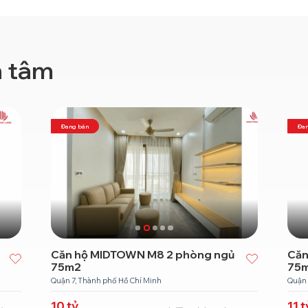
n tâm
Đang bán
Đan
Căn hộ MIDTOWN M8 2 phòng ngủ
Căn
75m2
75
Quận 7, Thành phố Hồ Chí Minh
Quận 
10
tỷ
11
t