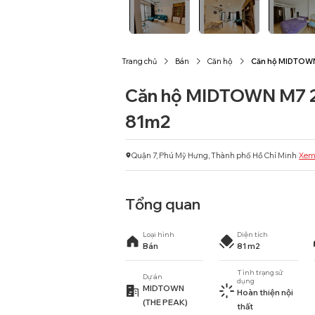
Trang chủ
Bán
Căn hộ
Căn hộ MIDTOWN
Căn hộ MIDTOWN M7 2
81m2
Quận 7, Phú Mỹ Hưng, Thành phố Hồ Chí Minh
Xem
Tổng quan
Loại hình
Diện tích
Bán
81 m2
Tình trạng sử
Dự án
dụng
MIDTOWN
Hoàn thiện nội
(THE PEAK)
thất