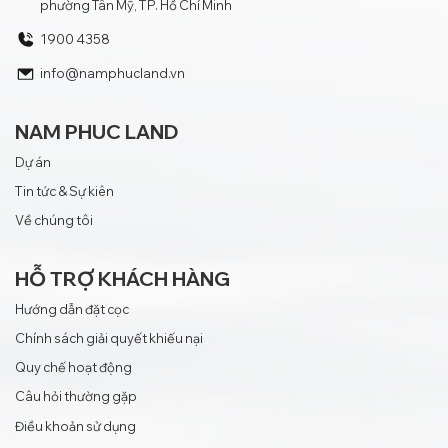
phường Tân Mỹ, TP. Hồ Chí Minh
1900 4358
info@namphucland.vn
NAM PHUC LAND
Dự án
Tin tức & Sự kiên
Về chúng tôi
HỖ TRỢ KHÁCH HÀNG
Hướng dẫn đặt cọc
Chính sách giải quyết khiếu nại
Quy chế hoạt động
Câu hỏi thường gặp
Điều khoản sử dụng