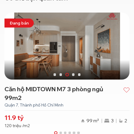
Đang bán
Căn hộ MIDTOWN M7 3 phòng ngủ
99m2
Quận 7, Thành phố Hồ Chí Minh
11.9
tỷ
99 m²
3
2
120
triệu
/m2